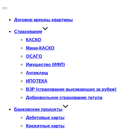
Переключатель
Договор аренды квартиры
навигации
Страхование
КАСКО
Мини-КАСКО
ОСАГО
Имущество (ИФЛ)
Антиклещ
ИПОТЕКА
ВЗР (страхование выезжающих за рубеж)
Добровольное страхование титула
Банковские продукты
Дебетовые карты
Кредитные карты