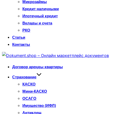
Микрозаймы
Кредит наличными
Ипотечный кредит
Вклады и счета
РКО
Статьи
Контакты
Перейти
к
Договор аренды квартиры
содержимому
Страхование
КАСКО
Мини-КАСКО
ОСАГО
Имущество (ИФЛ)
Антиклещ