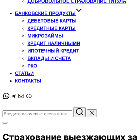
ДОБРОВОЛЬНОЕ СТРАХОВАНИЕ ТИТУЛА
БАНКОВСКИЕ ПРОДУКТЫ
ДЕБЕТОВЫЕ КАРТЫ
КРЕДИТНЫЕ КАРТЫ
МИКРОЗАЙМЫ
КРЕДИТ НАЛИЧНЫМИ
ИПОТЕЧНЫЙ КРЕДИТ
ВКЛАДЫ И СЧЕТА
РКО
СТАТЬИ
КОНТАКТЫ
WhatsApp
Telegram
Почта
Ссылка
Поиск
по:
Переключить
боковую
Страхование выезжающих за
панель