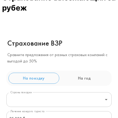
и
навигацию
рубеж