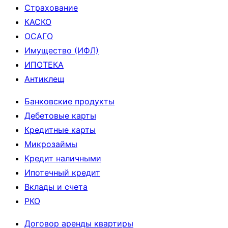
Страхование
квартиру,
КАСКО
сдаваемую
ОСАГО
в
Имущество (ИФЛ)
аренду?”
ИПОТЕКА
Антиклещ
Банковские продукты
Дебетовые карты
Кредитные карты
Микрозаймы
Кредит наличными
Ипотечный кредит
Вклады и счета
РКО
Договор аренды квартиры