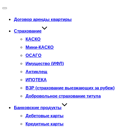
Переключатель
Договор аренды квартиры
навигации
Страхование
КАСКО
Мини-КАСКО
ОСАГО
Имущество (ИФЛ)
Антиклещ
ИПОТЕКА
ВЗР (страхование выезжающих за рубеж)
Добровольное страхование титула
Банковские продукты
Дебетовые карты
Кредитные карты