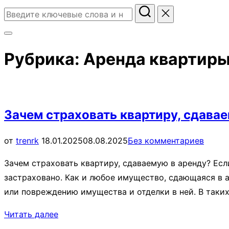
Поиск
по:
Переключить
боковую
Рубрика:
Аренда квартир
панель
и
навигацию
Зачем страховать квартиру, сдава
Опубликовано
от
trenrk
18.01.2025
08.08.2025
Без комментариев
Зачем страховать квартиру, сдаваемую в аренду? Есл
застраховано. Как и любое имущество, сдающаяся в 
или повреждению имущества и отделки в ней. В таки
“Зачем
Читать далее
страховать