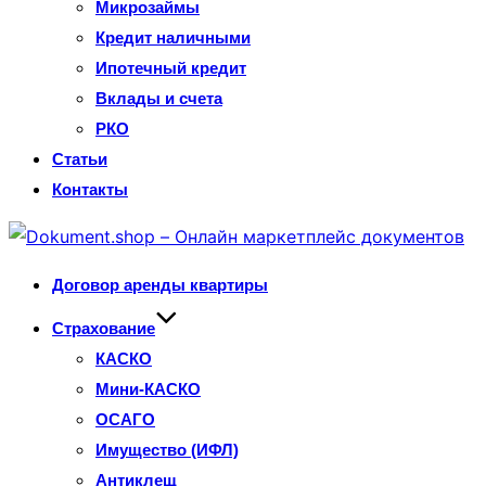
Микрозаймы
Кредит наличными
Ипотечный кредит
Вклады и счета
РКО
Статьи
Контакты
Перейти
к
Договор аренды квартиры
содержимому
Страхование
КАСКО
Мини-КАСКО
ОСАГО
Имущество (ИФЛ)
Антиклещ