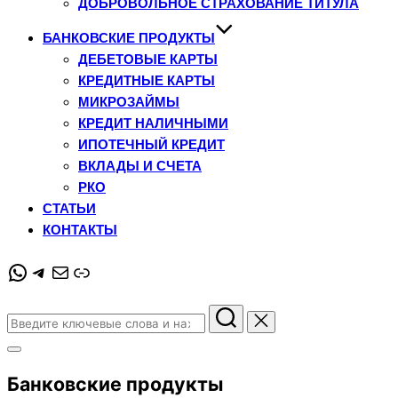
ДОБРОВОЛЬНОЕ СТРАХОВАНИЕ ТИТУЛА
БАНКОВСКИЕ ПРОДУКТЫ
ДЕБЕТОВЫЕ КАРТЫ
КРЕДИТНЫЕ КАРТЫ
МИКРОЗАЙМЫ
КРЕДИТ НАЛИЧНЫМИ
ИПОТЕЧНЫЙ КРЕДИТ
ВКЛАДЫ И СЧЕТА
РКО
СТАТЬИ
КОНТАКТЫ
WhatsApp
Telegram
Почта
Ссылка
Поиск
по:
Переключить
боковую
Банковские продукты
панель
и