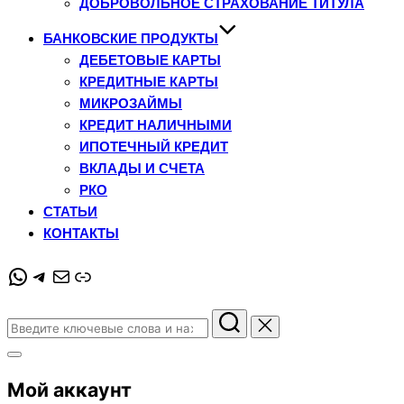
ДОБРОВОЛЬНОЕ СТРАХОВАНИЕ ТИТУЛА
БАНКОВСКИЕ ПРОДУКТЫ
ДЕБЕТОВЫЕ КАРТЫ
КРЕДИТНЫЕ КАРТЫ
МИКРОЗАЙМЫ
КРЕДИТ НАЛИЧНЫМИ
ИПОТЕЧНЫЙ КРЕДИТ
ВКЛАДЫ И СЧЕТА
РКО
СТАТЬИ
КОНТАКТЫ
WhatsApp
Telegram
Почта
Ссылка
Поиск
по:
Переключить
боковую
Мой аккаунт
панель
и