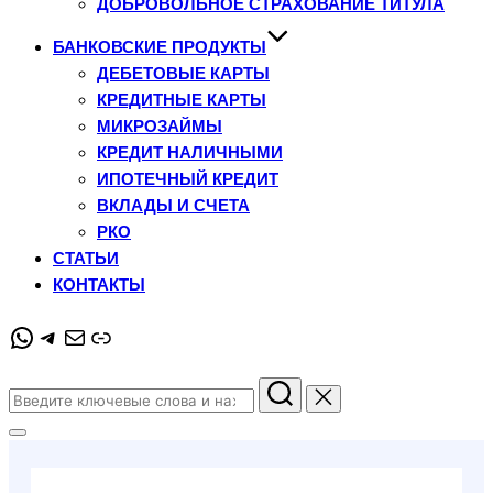
ДОБРОВОЛЬНОЕ СТРАХОВАНИЕ ТИТУЛА
БАНКОВСКИЕ ПРОДУКТЫ
ДЕБЕТОВЫЕ КАРТЫ
КРЕДИТНЫЕ КАРТЫ
МИКРОЗАЙМЫ
КРЕДИТ НАЛИЧНЫМИ
ИПОТЕЧНЫЙ КРЕДИТ
ВКЛАДЫ И СЧЕТА
РКО
СТАТЬИ
КОНТАКТЫ
WhatsApp
Telegram
Почта
Ссылка
Поиск
по:
Переключить
боковую
панель
и